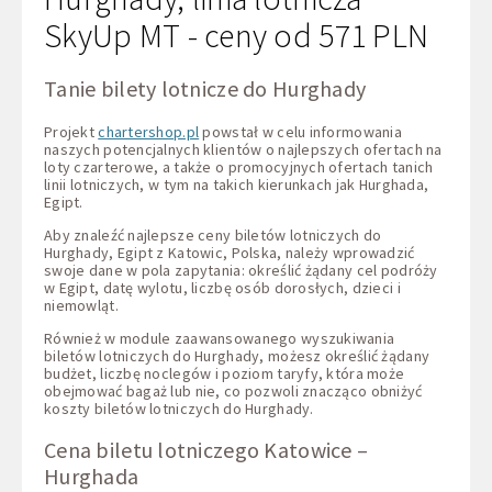
SkyUp MT - ceny od 571 PLN
Tanie bilety lotnicze do Hurghady
Projekt
chartershop.pl
powstał w celu informowania
naszych potencjalnych klientów o najlepszych ofertach na
loty czarterowe, a także o promocyjnych ofertach tanich
linii lotniczych, w tym na takich kierunkach jak Hurghada,
Egipt.
Aby znaleźć najlepsze ceny biletów lotniczych do
Hurghady, Egipt z Katowic, Polska, należy wprowadzić
swoje dane w pola zapytania: określić żądany cel podróży
w Egipt, datę wylotu, liczbę osób dorosłych, dzieci i
niemowląt.
Również w module zaawansowanego wyszukiwania
biletów lotniczych do Hurghady, możesz określić żądany
budżet, liczbę noclegów i poziom taryfy, która może
obejmować bagaż lub nie, co pozwoli znacząco obniżyć
koszty biletów lotniczych do Hurghady.
Cena biletu lotniczego Katowice –
Hurghada