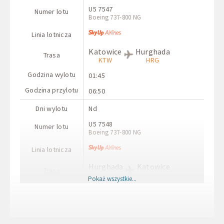
U5 7547
Numer lotu
Boeing 737-800 NG
Linia lotnicza
Katowice
Hurghada
Trasa
KTW
HRG
Godzina wylotu
01:45
Godzina przylotu
06:50
Dni wylotu
Nd
U5 7548
Numer lotu
Boeing 737-800 NG
Linia lotnicza
Hurghada
Katowice
Trasa
HRG
KTW
Pokaż wszystkie...
Godzina wylotu
21:30
Godzina przylotu
00:45+1