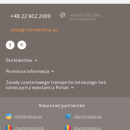
Dni wylotu
Pon
QU 9123
Numer lotu
Boeing 737-800
+48 22 602 2000
+38 073 361 3000
Pon-Pt 10:00-18:00
offline
Linia lotnicza
sales@chartershop.eu
Katowice
Hurghada
Trasa
KTW
HRG
Godzina wylotu
03:00
Godzina przylotu
08:15
Dla klientów
Dni wylotu
Pon
Pomocna informacja
QU 9124
Numer lotu
Boeing 737-800
Zasady czarterowego transportu lotniczego linii
lotniczych z wylotami z Polski
Linia lotnicza
Hurghada
Katowice
Trasa
Nasza sieć partnerska:
HRG
KTW
Godzina wylotu
22:00
chartershop.ua
chartershop.eu
Godzina przylotu
01:30+1
chartershop.md
chartershop.ro