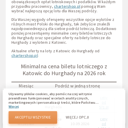
obowiązkowych opłat lotniskowych i podatków. W każdym
przypadku pracownicy,
chartershop.pl
pomogą Wam
wybrać najlepszą opcję lotu dla Waszej podróży.
Dla Waszej wygody oferujemy wszystkie opcje wylotów z
różnych miast Polski do Hurghady, tak żebyście znaleźli
najodpowiedniejszą dla siebie podróż lotniczą. Dodatkowo
poniżej prezentujemy minimalne ceny biletów lotniczych
do Hurghady oraz specjalne oferty na bilety lotnicze do
Hurghady z wylotem z Katowic.
Aktualne oferty na loty z Katowic do Hurghady od
chartershop.pl
:
Minimalna cena biletu lotniczego z
Katowic do Hurghady na 2026 rok
Miesiąc
Podróż w jedną stronę
Używamy plików cookies, aby pomóc naszej witrynie
Katowice
ceny
Kato
prawidłowo funkcjonować w celach analitycznych,
Sierpień
-
09.08.2026
od
marketingowych i personalizacji treści, które Państwu
Hurghada
Hurg
Więcej
wyświetlają się. Pliki cookie umożliwiają nam odróżnienie
571 zł
Państwa od innych użytkowników naszej witryny.
Zrozumienie, w jaki sposób korzystacie z naszej witryny,
AKCEPTUJ WSZYSTKIE
WIĘCEJ OPCJI
Katowice
ceny
Kato
pomaga nam zapewnić Wam jak najlepsze możliwości oraz
Wrzesień
-
10.09.2026
od
wprowadzać zmiany w celu ulepszenia naszej witryny w