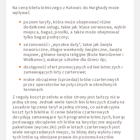
Na cenę biletu lotniczego z Katowic do Hurghady może
wpływać:
poziom taryfy, która może obejmować różne
dodatkowe usługi, takie jak: klasa serwisowa, wybór
miejsca, bagaż, posiłki, a także może obejmować
tylko bagaż podręczny;
sezonowość i „wysokie daty”, takie jak święta
noworoczne, długie weekendy świąteczne, święta
majowe, główne święta religijne (Boże Narodzenie i
Wielkanoc), wakacje szkolne dla dzieci itp;
dostępność ofert promocyjnych od linii lotniczych i
zamawiających loty czarterowe;
niskie obciążenie (sprzedaż) lotów czarterowych
przez operatorów turystycznych w określonych
terminach.
Z reguły koszt przelotu w obie strony jest tańszy niż w
jedną stronę. Jednak wiele tanich linii lotniczych działa na
zasadzie łączenia taryf w jedną stronę, co uatrakcyjnia
koszt tych biletów. O cenie biletów czarterowych
decydują zamawiające tych programów lotniczych, biorąc
pod uwagę obciążenie ich lotów na turystyczne wyjazdy
pakietowe (wycieczki): jeśli w lotach czarterowych jest
wiele niesprzedanych miejsc, to bliżej daty wylotu ceny
tych lotów są obniżane prawie do poziomu kosztów