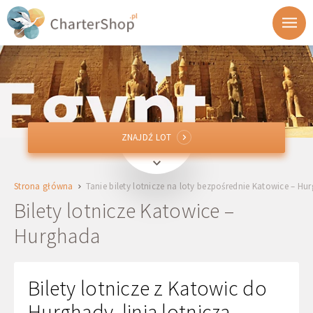
ZNAJDŹ LOT
ZNAJDŹ LOT
KTW
Katowice, Polska
Strona główna
Tanie bilety lotnicze na loty bezpośrednie Katowice – Hu
HRG
Hurghada, Egipt
Bilety lotnicze Katowice –
Hurghada
Wylot
Powrót
Bilety lotnicze z Katowic do
Hurghady, linia lotnicza
1 + 0 + 0