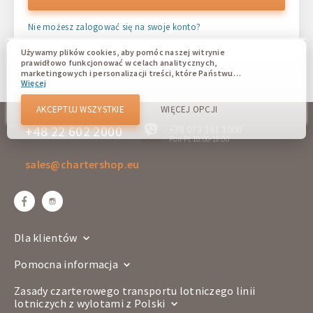
Nie możesz zalogować się na swoje konto?
Używamy plików cookies, aby pomóc naszej witrynie
prawidłowo funkcjonować w celach analitycznych,
marketingowych i personalizacji treści, które Państwu
Więcej
wyświetlają się. Pliki cookie umożliwiają nam odróżnienie
Państwa od innych użytkowników naszej witryny.
Zrozumienie, w jaki sposób korzystacie z naszej witryny,
AKCEPTUJ WSZYSTKIE
WIĘCEJ OPCJI
pomaga nam zapewnić Wam jak najlepsze możliwości oraz
wprowadzać zmiany w celu ulepszenia naszej witryny w
+48 22 602 2000
+38 073 361 3000
przyszłości. Wy wyrażacie zgodę na używanie wszystkich
Pon-Pt 10:00-18:00
offline
tych plików cookie. Wy możecie zaktualizować swoje
preferencje, klikając przycisk ustawień plików cookies lub w
sales@chartershop.eu
dowolnym momencie, przechodząc do naszej polityki
plików cookies.
Dla klientów
Pomocna informacja
Zasady czarterowego transportu lotniczego linii
lotniczych z wylotami z Polski