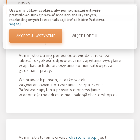
lepszy”.
Używamy plików cookies, aby pomóc naszej witrynie
prawidłowo funkcjonować w celach analitycznych,
marketingowych i personalizacji treści, które Państwu
Więcej
wyświetlają się. Pliki cookie umożliwiają nam odróżnienie
Państwa od innych użytkowników naszej witryny.
Zrozumienie, w jaki sposób korzystacie z naszej witryny,
AKCEPTUJ WSZYSTKIE
WIĘCEJ OPCJI
Ważny!
pomaga nam zapewnić Wam jak najlepsze możliwości oraz
wprowadzać zmiany w celu ulepszenia naszej witryny w
przyszłości. Wy wyrażacie zgodę na używanie wszystkich
tych plików cookie. Wy możecie zaktualizować swoje
Administracja nie ponosi odpowiedzialności za
preferencje, klikając przycisk ustawień plików cookies lub w
jakość i szybkość odpowiedzi na zapytania wysyłane
dowolnym momencie, przechodząc do naszej polityki
w aplikacjach do przesyłania komunikatów poza
plików cookies.
godzinami pracy.
W sprawach pilnych, a także w celu
zagwarantowania otrzymania i rozpatrzenia
Państwa zapytania prosimy o przesyłanie
wiadomości na adres e-mail
sales@chartershop.eu
Administratorem serwisu
chartershop.pl
jest