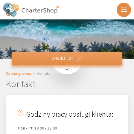
ZNAJDŹ LOT
ZNAJDŹ LOT
Z
Strona główna
Kontakt
Do
Kontakt
Wylot
Godziny pracy obsługi klienta:
Powrót
Pon - Pt: 10:00 - 18:00
1 + 0 + 0