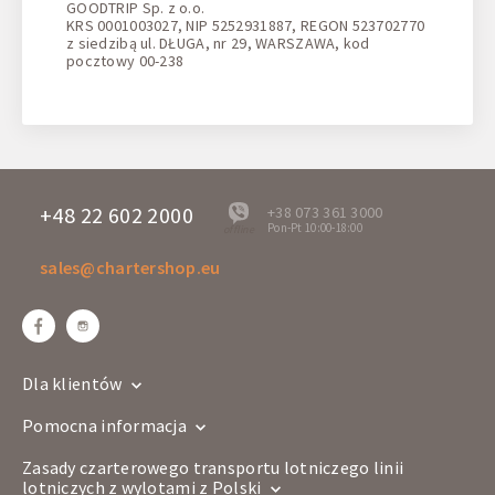
GOODTRIP Sp. z o.o.
KRS 0001003027, NIP 5252931887, REGON 523702770
z siedzibą ul. DŁUGA, nr 29, WARSZAWA, kod
pocztowy 00-238
+48 22 602 2000
+38 073 361 3000
Pon-Pt 10:00-18:00
offline
sales@chartershop.eu
Dla klientów
Pomocna informacja
Zasady czarterowego transportu lotniczego linii
lotniczych z wylotami z Polski