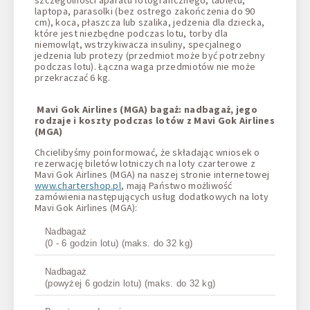
laptopa, parasolki (bez ostrego zakończenia do 90
cm), koca, płaszcza lub szalika, jedzenia dla dziecka,
które jest niezbędne podczas lotu, torby dla
niemowląt, wstrzykiwacza insuliny, specjalnego
jedzenia lub protezy (przedmiot może być potrzebny
podczas lotu). Łączna waga przedmiotów nie może
przekraczać 6 kg.
Mavi Gok Airlines (MGA) bagaż: nadbagaż, jego
rodzaje i koszty podczas lotów z Mavi Gok Airlines
(MGA)
Chcielibyśmy poinformować, że składając wniosek o
rezerwację biletów lotniczych na loty czarterowe z
Mavi Gok Airlines (MGA) na naszej stronie internetowej
www.chartershop.pl
, mają Państwo możliwość
zamówienia następujących usług dodatkowych na loty
Mavi Gok Airlines (MGA):
Nadbagaż
(0 - 6 godzin lotu) (maks. do 32 kg)
Nadbagaż
(powyżej 6 godzin lotu) (maks. do 32 kg)