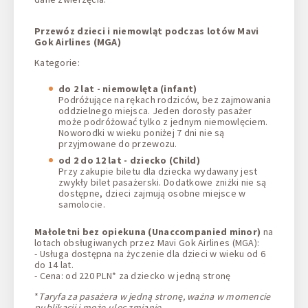
Przewóz dzieci i niemowląt podczas lotów Mavi
Gok Airlines (MGA)
Kategorie:
do 2 lat - niemowlęta (infant)
Podróżujące na rękach rodziców, bez zajmowania
oddzielnego miejsca. Jeden dorosły pasażer
może podróżować tylko z jednym niemowlęciem.
Noworodki w wieku poniżej 7 dni nie są
przyjmowane do przewozu.
od 2 do 12 lat - dziecko (Child)
Przy zakupie biletu dla dziecka wydawany jest
zwykły bilet pasażerski. Dodatkowe zniżki nie są
dostępne, dzieci zajmują osobne miejsce w
samolocie.
Małoletni bez opiekuna (Unaccompanied minor)
na
lotach obsługiwanych przez Mavi Gok Airlines (MGA):
- Usługa dostępna na życzenie dla dzieci w wieku od 6
do 14 lat.
- Cena: od 220 PLN* za dziecko w jedną stronę
*
Taryfa za pasażera w jedną stronę, ważna w momencie
publikacji i może ulec zmianie