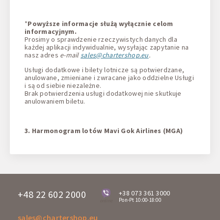
*
Powyższe informacje służą wyłącznie celom
informacyjnym.
Prosimy o sprawdzenie rzeczywistych danych dla
każdej aplikacji indywidualnie, wysyłając zapytanie na
nasz adres
e-mail
sales@chartershop.eu
.
Usługi dodatkowe i bilety lotnicze są potwierdzane,
anulowane, zmieniane i zwracane jako oddzielne Usługi
i są od siebie niezależne.
Brak potwierdzenia usługi dodatkowej nie skutkuje
anulowaniem biletu.
3. Harmonogram lotów Mavi Gok Airlines (MGA)
+48 22 602 2000
+38 073 361 3000
Pon-Pt 10:00-18:00
online
sales@chartershop.eu