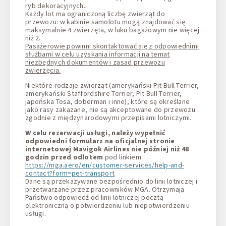
ryb dekoracyjnych.
Każdy lot ma ograniczoną liczbę zwierząt do
przewozu: w kabinie samolotu mogą znajdować się
maksymalnie 4 zwierzęta, w luku bagażowym nie więcej
niż 2.
Pasażerowie powinni skontaktować się z odpowiednimi
służbami w celu uzyskania informacji na temat
niezbędnych dokumentów i zasad przewozu
zwierzęcia.
Niektóre rodzaje zwierząt (amerykański Pit Bull Terrier,
amerykański Staffordshire Terrier, Pit Bull Terrier,
japońska Tosa, doberman i inne), które są określane
jako rasy zakazane, nie są akceptowane do przewozu
zgodnie z międzynarodowymi przepisami lotniczymi.
W celu rezerwacji usługi, należy wypełnić
odpowiedni formularz na oficjalnej stronie
internetowej Mavigok Airlines nie później niż 48
godzin przed odlotem
pod linkiem:
https://mga.aero/en/customer-services/help-and-
contact?form=pet-transport
Dane są przekazywane bezpośrednio do linii lotniczej i
przetwarzane przez pracowników MGA. Otrzymają
Państwo odpowiedź od linii lotniczej pocztą
elektroniczną o potwierdzeniu lub niepotwierdzeniu
usługi.