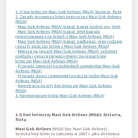
1 + 0 + 0
1. O linii lotniczej Mavi Gok Airlines (MGA): historia, flota
2. Zasady przewozu lotniczego przez Mavi Gok Airlines
(MGA)
:
-
Mavi Gok Airlines (MGA) bagaż: bagaż podręczny, limit
-
Mavi Gok Airlines (MGA) bagaż: limit bagażu
rejestrowanego na lotach z Mavi Gok Airlines (MGA)
-
Mavi Gok Airlines (MGA) bagaż: nadbagaż, jego rodzaje
i koszty podczas lotów z Mavi Gok Airlines (MGA)
-
Miejsca na rejsach Mavi Gok Airlines (MGA): schemat
pokładu i cena rezerwacji miejsc na rejsach linii
lotniczej Mavi Gok Airlines (MGA)
-
Przewóz zwierząt na pokładach samolotów Mavi Gok
Airlines (MGA)
-
Przewóz dzieci i niemowląt podczas lotów Mavi Gok
Airlines (MGA)
-
Rejestracja na loty linii lotniczej Mavi Gok Airlines
(MGA)
3. Harmonogram lotów Mavi Gok Airlines (MGA)
1.O linii lotniczej Mavi Gok Airlines (MGA): historia,
flota
Mavi Gok Airlines
(MGA) (tur. Mavi Gök Airlines) -
turecka linia lotnicza założona w 2007 r. jako dostawca