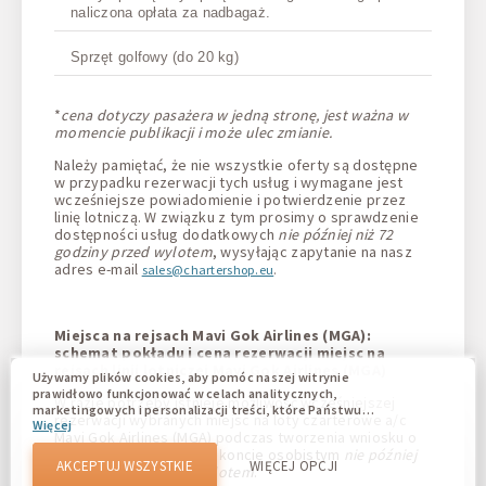
naliczona opłata za nadbagaż.
Sprzęt golfowy (do 20 kg)
*
cena dotyczy pasażera w jedną stronę, jest ważna w
momencie publikacji i może ulec zmianie.
Należy pamiętać, że nie wszystkie oferty są dostępne
w przypadku rezerwacji tych usług i wymagane jest
wcześniejsze powiadomienie i potwierdzenie przez
linię lotniczą. W związku z tym prosimy o sprawdzenie
dostępności usług dodatkowych
nie później niż 72
godziny przed wylotem
, wysyłając zapytanie na nasz
adres e-mail
sales@chartershop.eu
.
Miejsca na rejsach Mavi Gok Airlines (MGA):
schemat pokładu i cena rezerwacji miejsc na
rejsach linii lotniczej Mavi Gok Airlines (MGA)
Używamy plików cookies, aby pomóc naszej witrynie
prawidłowo funkcjonować w celach analitycznych,
W razie potrzeby istnieje możliwość wcześniejszej
marketingowych i personalizacji treści, które Państwu
rezerwacji wybranych miejsc na loty czarterowe a/c
Więcej
wyświetlają się. Pliki cookie umożliwiają nam odróżnienie
Mavi Gok Airlines (MGA) podczas tworzenia wniosku o
Państwa od innych użytkowników naszej witryny.
rezerwację biletu lub na koncie osobistym
nie później
Zrozumienie, w jaki sposób korzystacie z naszej witryny,
AKCEPTUJ WSZYSTKIE
WIĘCEJ OPCJI
niż 72 godziny przed odlotem
.
pomaga nam zapewnić Wam jak najlepsze możliwości oraz