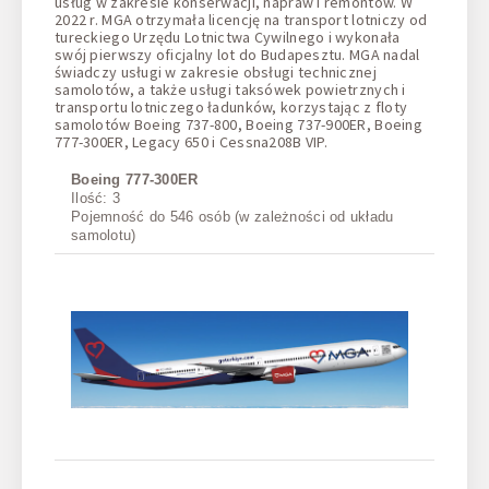
usług w zakresie konserwacji, napraw i remontów. W
2022 r. MGA otrzymała licencję na transport lotniczy od
tureckiego Urzędu Lotnictwa Cywilnego i wykonała
swój pierwszy oficjalny lot do Budapesztu. MGA nadal
świadczy usługi w zakresie obsługi technicznej
samolotów, a także usługi taksówek powietrznych i
transportu lotniczego ładunków, korzystając z floty
samolotów Boeing 737-800, Boeing 737-900ER, Boeing
777-300ER, Legacy 650 i Cessna208B VIP.
Boeing 777-300ER
Boeing
Ilość: 3
Ilość: 
Pojemność do 546 osób (w zależności od układu
Pojemn
samolotu)