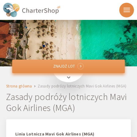
ZNAJDŹ LOT
ZNAJDŹ LOT
Z
Strona główna
Zasady podróży lotniczych Mavi Gok Airlines (MGA)
Do
Zasady podróży lotniczych Mavi
Gok Airlines (MGA)
Wylot
Powrót
Linia Lotnicza Mavi Gok Airlines (MGA)