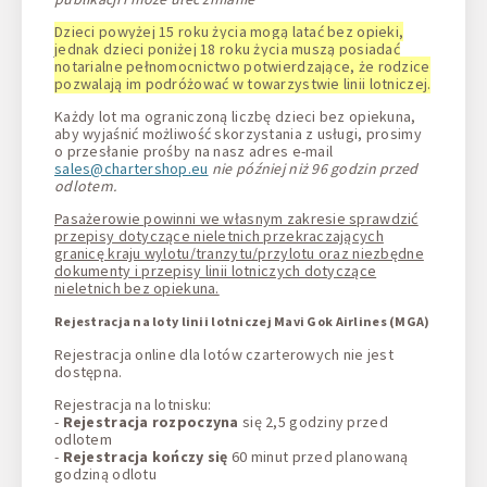
Dzieci powyżej 15 roku życia mogą latać bez opieki,
jednak dzieci poniżej 18 roku życia muszą posiadać
notarialne pełnomocnictwo potwierdzające, że rodzice
pozwalają im podróżować w towarzystwie linii lotniczej.
Każdy lot ma ograniczoną liczbę dzieci bez opiekuna,
aby wyjaśnić możliwość skorzystania z usługi, prosimy
o przesłanie prośby na nasz adres e-mail
sales@chartershop.eu
nie później niż 96 godzin przed
odlotem.
Pasażerowie powinni we własnym zakresie sprawdzić
przepisy dotyczące nieletnich przekraczających
granicę kraju wylotu/tranzytu/przylotu oraz niezbędne
dokumenty i przepisy linii lotniczych dotyczące
nieletnich bez opiekuna.
Rejestracja na loty linii lotniczej Mavi Gok Airlines (MGA)
Rejestracja online dla lotów czarterowych nie jest
dostępna.
Rejestracja na lotnisku:
-
Rejestracja rozpoczyna
się 2,5 godziny przed
odlotem
-
Rejestracja kończy się
60 minut przed planowaną
godziną odlotu