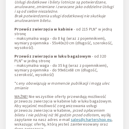
Usługi dodatkowe i bilety lotnicze są potwierdzane,
anulowane, zmieniane i zwracane jako oddzielne Usługi
i są od siebie niezależne.
Brak potwierdzenia usługi dodatkowej nie skutkuje
anulowaniem biletu.
Przewóz zwierzęcia w kabinie
- od 215 PLN* w jedną
stronę
- maksymalna waga - do 8 kg (wraz z pojemnikiem),
wymiary pojemnika - 55x40x20 cm (długość, szerokość,
wysokość).
Przewóz zwierzęcia w luku bagażowym
- od 320
PLN* w jedną stronę
- maksymalna waga - do 35 kg (wraz z pojemnikiem),
wymiary pojemnika - do 99x61x68 cm (długość,
szerokość, wysokość)
*c
eny obowiązują w momencie publikacji i mogą ulec
zmianie
WAŻNE!
Nie wszystkie oferty przewidują możliwość
przewozu zwierzęcia w kabinie lub w luku bagażowym.
Aby wyjaśnić możliwość zorganizowania usługi
przewozu zwierzęcia w kabinie,
przed opłaceniem
biletu i nie później niż 96 godzin przed odlotem
, wyślij
zapytanie na nasz adres e-mail
sales@chartershop.eu
,
wskazując ofertę, którą jesteś zainteresowany oraz
dane zwierzęcia.