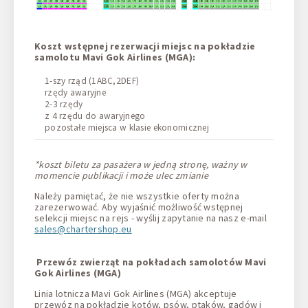
Koszt wstępnej rezerwacji miejsc na pokładzie
samolotu Mavi Gok Airlines (MGA):
1-szy rząd (1ABC,2DEF)
rzędy awaryjne
2-3 rzędy
z 4 rzędu do awaryjnego
pozostałe miejsca w klasie ekonomicznej
*koszt biletu za pasażera w jedną stronę, ważny w
momencie publikacji i może ulec zmianie
Należy pamiętać, że nie wszystkie oferty można
zarezerwować. Aby wyjaśnić możliwość wstępnej
selekcji miejsc na rejs - wyślij zapytanie na nasz e-mail
sales@chartershop.eu
Przewóz zwierząt na pokładach samolotów Mavi
Gok Airlines (MGA)
Linia lotnicza Mavi Gok Airlines (MGA) akceptuje
przewóz na pokładzie kotów, psów, ptaków, gadów i