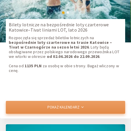
Promocja
Bilety lotnicze na bezpośrednie loty czarterowe
Katowice–Tivat liniami LOT, lato 2026
Rozpoczęła się sprzedaż biletów lotniczych na
bezpośrednie loty czarterowe na trasie Katowice –
bezpośrednie loty czarterowe na trasie Katowice –
bezpośrednie loty czarterowe na trasie Katowice –
Tivat w Czarnogórze na sezon letni 2026
Tivat w Czarnogórze na sezon letni 2026
Tivat w Czarnogórze na sezon letni 2026
. Loty będą
obsługiwane przez polskiego narodowego przewoźnika LOT
we wtorki w okresie
od 02.06.2026 do 22.09.2026
od 02.06.2026 do 22.09.2026
od 02.06.2026 do 22.09.2026
.
2014 PLN
2014 PLN
2014 PLN
Cena od
1135 PLN
1135 PLN
1135 PLN
za osobę w obie strony. Bagaż wliczony w
cenę.
POKAŻ KALENDARZ