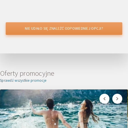
NIE UDAŁO SIĘ ZNALEŹĆ ODPOWIEDNIEJ OPCJI?
UDAŁO SIĘ ZNALEŹĆ TANIEJ?
Uzyskać zniżkę
Oferty promocyjne
Sprawdź wszystkie promocje