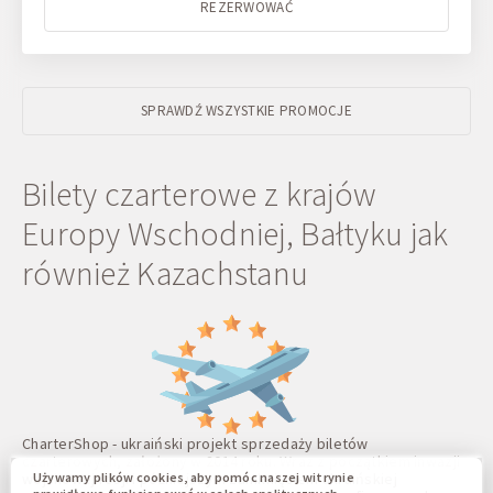
REZERWOWAĆ
SPRAWDŹ WSZYSTKIE PROMOCJE
Bilety czarterowe z krajów
Europy Wschodniej, Bałtyku jak
również Kazachstanu
CharterShop - ukraiński projekt sprzedaży biletów
czarterowych, założony w 2014 roku. Wraz z początkiem inwazji
Używamy plików cookies, aby pomóc naszej witrynie
wojskowej rosji i późniejszym zamknięciem ukraińskiej