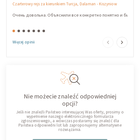
Czarterowy rejs za kierunkiem Turcja, Dalaman - Kiszyniow
Czarte
Очень довольна. Объяснили все конкретно понятно и быстро
Корис
Więcej opinii
Nie możecie znaleźć odpowiedniej
opcji?
Jeśli nie znaleźli Państwo interesującej Was oferty, prosimy o
wypełnienie naszego elektronicznego formularza
zgłoszeniowego, a wówczas postaramy się znaleźć dla
Państwa odpowiedni lot lub zaproponujemy alternatywne
rozwiązania.