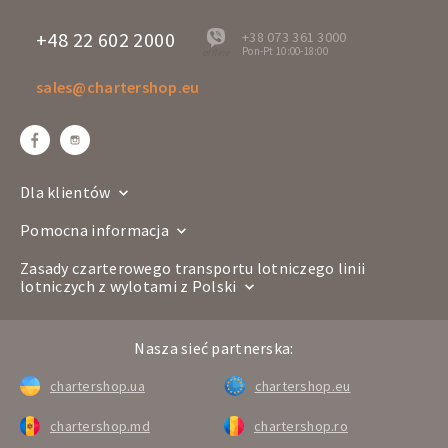
+48 22 602 2000
+38 073 361 3000
Pon-Pt 10:00-18:00
offline
sales@chartershop.eu
Dla klientów
Pomocna informacja
Zasady czarterowego transportu lotniczego linii
lotniczych z wylotami z Polski
Nasza sieć partnerska:
chartershop.ua
chartershop.eu
chartershop.md
chartershop.ro