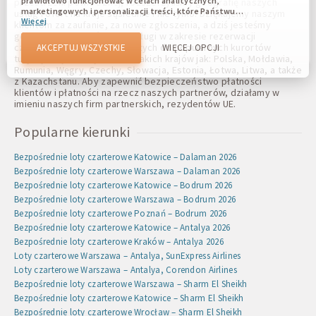
prawidłowo funkcjonować w celach analitycznych,
przestrzeni powietrznej, rozszerzyliśmy geografię naszych
marketingowych i personalizacji treści, które Państwu
usług i ofert na kraje sąsiednie i nie tylko. Dziękujemy naszym
Więcej
wyświetlają się. Pliki cookie umożliwiają nam odróżnienie
klientom za zaufanie, za nowe zgłoszenia, a dziś jesteśmy
Państwa od innych użytkowników naszej witryny.
gotowi zaoferować nasze usługi w zakresie rezerwacji
Zrozumienie, w jaki sposób korzystacie z naszej witryny,
czarterowych biletów lotniczych do popularnych kurortów
AKCEPTUJ WSZYSTKIE
WIĘCEJ OPCJI
pomaga nam zapewnić Wam jak najlepsze możliwości oraz
turystycznych z wylotami z takich krajów jak: Polska, Mołdawia,
wprowadzać zmiany w celu ulepszenia naszej witryny w
Rumunia, Węgry, Czechy, Słowacja, Estonia, Łotwa, Litwa, a także
przyszłości. Wy wyrażacie zgodę na używanie wszystkich
z Kazachstanu. Aby zapewnić bezpieczeństwo płatności
tych plików cookie. Wy możecie zaktualizować swoje
klientów i płatności na rzecz naszych partnerów, działamy w
preferencje, klikając przycisk ustawień plików cookies lub w
imieniu naszych firm partnerskich, rezydentów UE.
dowolnym momencie, przechodząc do naszej polityki
plików cookies.
Popularne kierunki
Bezpośrednie loty czarterowe Katowice – Dalaman 2026
Bezpośrednie loty czarterowe Warszawa – Dalaman 2026
Bezpośrednie loty czarterowe Katowice – Bodrum 2026
Bezpośrednie loty czarterowe Warszawa – Bodrum 2026
Bezpośrednie loty czarterowe Poznań – Bodrum 2026
Bezpośrednie loty czarterowe Katowice – Antalya 2026
Bezpośrednie loty czarterowe Kraków – Antalya 2026
Loty czarterowe Warszawa – Antalya, SunExpress Airlines
Loty czarterowe Warszawa – Antalya, Corendon Airlines
Bezpośrednie loty czarterowe Warszawa – Sharm El Sheikh
Bezpośrednie loty czarterowe Katowice – Sharm El Sheikh
Bezpośrednie loty czarterowe Wrocław – Sharm El Sheikh