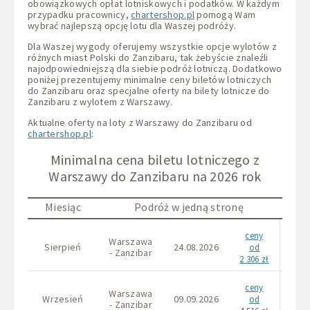
obowiązkowych opłat lotniskowych i podatków. W każdym
przypadku pracownicy,
chartershop.pl
pomogą Wam
wybrać najlepszą opcję lotu dla Waszej podróży.
Dla Waszej wygody oferujemy wszystkie opcje wylotów z
różnych miast Polski do Zanzibaru, tak żebyście znaleźli
najodpowiedniejszą dla siebie podróż lotniczą. Dodatkowo
poniżej prezentujemy minimalne ceny biletów lotniczych
do Zanzibaru oraz specjalne oferty na bilety lotnicze do
Zanzibaru z wylotem z Warszawy.
Aktualne oferty na loty z Warszawy do Zanzibaru od
chartershop.pl
:
Minimalna cena biletu lotniczego z
Warszawy do Zanzibaru na 2026 rok
Miesiąc
Podróż w jedną stronę
ceny
Warszawa
War
Sierpień
24.08.2026
od
- Zanzibar
- Za
2 306 zł
ceny
Warszawa
War
Wrzesień
09.09.2026
od
- Zanzibar
- Za