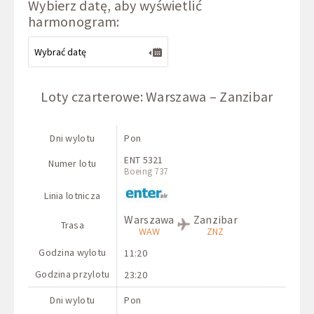
Wybierz datę, aby wyświetlić
harmonogram:
Loty czarterowe: Warszawa – Zanzibar
Dni wylotu
Pon
ENT 5321
Numer lotu
Boeing 737
Linia lotnicza
Warszawa
Zanzibar
Trasa
WAW
ZNZ
Godzina wylotu
11:20
Godzina przylotu
23:20
Dni wylotu
Pon