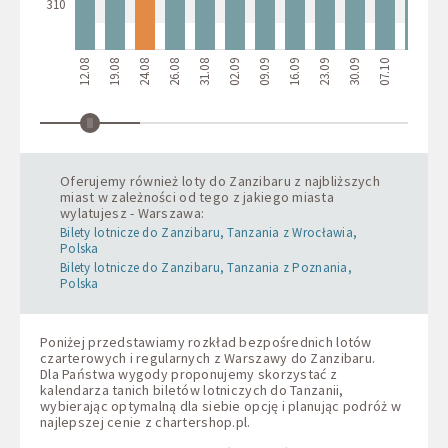
310
12.08
19.08
24.08
26.08
31.08
02.09
09.09
16.09
23.09
30.09
07.10
14.10
21.
Oferujemy również loty do Zanzibaru z najbliższych
miast w zależności od tego z jakiego miasta
wylatujesz - Warszawa:
Bilety lotnicze do Zanzibaru, Tanzania z Wrocławia,
Polska
Bilety lotnicze do Zanzibaru, Tanzania z Poznania,
Polska
Poniżej przedstawiamy rozkład bezpośrednich lotów
czarterowych i regularnych z Warszawy do Zanzibaru.
Dla Państwa wygody proponujemy skorzystać z
kalendarza tanich biletów lotniczych do Tanzanii,
wybierając optymalną dla siebie opcję i planując podróż w
najlepszej cenie z
chartershop.pl
.