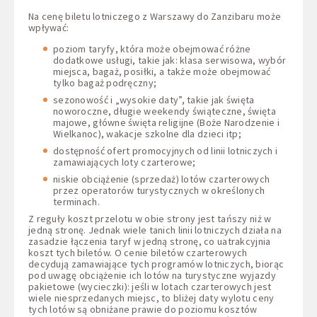
Na cenę biletu lotniczego z Warszawy do Zanzibaru może
wpływać:
poziom taryfy, która może obejmować różne
dodatkowe usługi, takie jak: klasa serwisowa, wybór
miejsca, bagaż, posiłki, a także może obejmować
tylko bagaż podręczny;
sezonowość i „wysokie daty”, takie jak święta
noworoczne, długie weekendy świąteczne, święta
majowe, główne święta religijne (Boże Narodzenie i
Wielkanoc), wakacje szkolne dla dzieci itp;
dostępność ofert promocyjnych od linii lotniczych i
zamawiających loty czarterowe;
niskie obciążenie (sprzedaż) lotów czarterowych
przez operatorów turystycznych w określonych
terminach.
Z reguły koszt przelotu w obie strony jest tańszy niż w
jedną stronę. Jednak wiele tanich linii lotniczych działa na
zasadzie łączenia taryf w jedną stronę, co uatrakcyjnia
koszt tych biletów. O cenie biletów czarterowych
decydują zamawiające tych programów lotniczych, biorąc
pod uwagę obciążenie ich lotów na turystyczne wyjazdy
pakietowe (wycieczki): jeśli w lotach czarterowych jest
wiele niesprzedanych miejsc, to bliżej daty wylotu ceny
tych lotów są obniżane prawie do poziomu kosztów