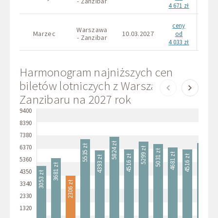
- Zanzibar
- Za
4 671 zł
ceny
Warszawa
War
Marzec
10.03.2027
od
- Zanzibar
- Za
4 033 zł
Harmonogram najniższych cen
biletów lotniczych z Warszawy do
Zanzibaru na 2027 rok
9400
8390
7380
5824 zł
5535 zł
6370
5299 zł
5144 zł
5031 zł
4681 zł
4660
4516 zł
4516 zł
4393 zł
5360
3681 zł
4350
3053 zł
3340
2306 zł
2330
1320