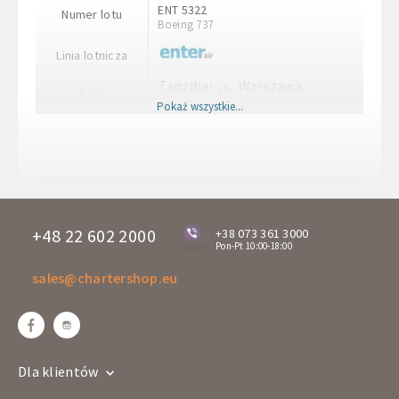
ENT 5322
Numer lotu
Boeing 737
Linia lotnicza
Zanzibar
Warszawa
Trasa
ZNZ
WAW
Pokaż wszystkie...
Godzina wylotu
23:30
Godzina przylotu
09:15+1
Dni wylotu
Pon
NO 147
Numer lotu
Boeing 787 Dreamliner
+48 22 602 2000
+38 073 361 3000
Pon-Pt 10:00-18:00
online
Linia lotnicza
sales@chartershop.eu
Warszawa
Zanzibar
Trasa
WAW
ZNZ
Godzina wylotu
20:00
Godzina przylotu
06:05+1
Dla klientów
Dni wylotu
Wt