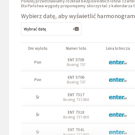
Poniżej przedstawiamy rozkład bezpośrednich lotów czarter
Dla Państwa wygody proponujemy skorzystać z kalendarza tani
Wybierz datę, aby wyświetlić harmonogram
Dni wylotu
Numer lotu
Linia lotnicza
ENT 5705
Pon
Boeing 737
ENT 5706
Pon
Boeing 737
ENT 7317
Śr
Boeing 737-800
ENT 7318
Śr
Boeing 737-800
ENT 7041
Śr
Boeing 737-800