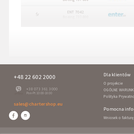
ENT 7042
Śr
Boeing 737-800
Dla klientów
+48 22 602 2000
O projekcie
+38 073 361 3000
OGÓLNE WARUNK
Pon-Pt 10:00-18:00
offline
Polityka Prywatn
sales@chartershop.eu
Pomocna info
Wniosek o fakturę