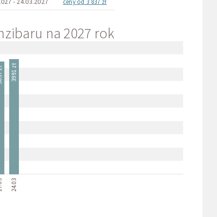
2027 - 24.03.2027
ceny od 3 837 zł
nzibaru na 2027 rok
3991 zł
 zł
.03
24.03