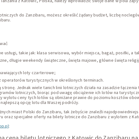
 Tanzania z Katowic, Polska, należy wprowadzić swoje dane w pola zapyt
iczych do Zanzibaru, możesz określić żądany budżet, liczbę noclegów
ibaru.
ywać:
usługi, takie jak: klasa serwisowa, wybór miejsca, bagaż, posiłki, a 
zne, długie weekendy świąteczne, święta majowe, główne święta religij
amawiających loty czarterowe;
z operatorów turystycznych w określonych terminach.
 stronę. Jednak wiele tanich linii lotniczych działa na zasadzie łączenia 
amów lotniczych, biorąc pod uwagę obciążenie ich lotów na turystyczne
daty wylotu ceny tych lotów są obniżane prawie do poziomu kosztów ob
jlepszą opcję lotu dla Waszej podróży.
ych miast Polski do Zanzibaru, tak żebyście znaleźli najodpowiedniejs
 oraz specjalne oferty na bilety lotnicze do Zanzibaru z wylotem z Kat
op.pl
:
a cena biletu lotniczego z Katowic do Zanzibaru na