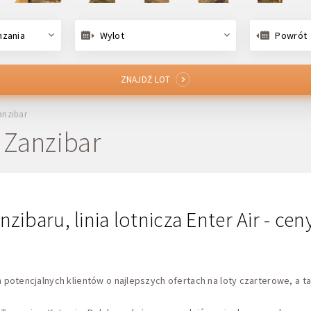
nzania
Wylot
Powrót
ZNAJDŹ LOT
anzibar
– Zanzibar
nzibaru, linia lotnicza Enter Air - ce
otencjalnych klientów o najlepszych ofertach na loty czarterowe, a tak