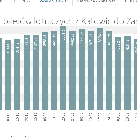
r
17.03.2027
Katowice - Zanzibar
17.03.
ceny od 3 837 zł
biletów lotniczych z Katowic do Za
5361 zł
5124 zł
4980 zł
4702 zł
4682 zł
4671 zł
4651 zł
4558 zł
4239 zł
4197 zł
4187 zł
4022 zł
 zł
3847 zł
3837
3734 zł
12
09.12
16.12
23.12
30.12
06.01
13.01
20.01
27.01
03.02
10.02
17.02
24.02
03.03
10.03
17