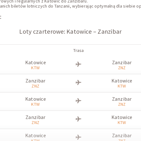
owych i regularnych z Katowic do Zanzibaru.
ch biletów lotniczych do Tanzanii, wybierając optymalną dla siebie opc
:
Loty czarterowe: Katowice – Zanzibar
Trasa
Katowice
Zanzibar
KTW
ZNZ
Zanzibar
Katowice
ZNZ
KTW
Katowice
Zanzibar
KTW
ZNZ
Zanzibar
Katowice
ZNZ
KTW
Katowice
Zanzibar
KTW
ZNZ