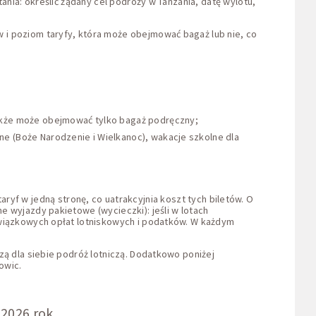
ania: określić żądany cel podróży w Tanzania, datę wylotu,
 i poziom taryfy, która może obejmować bagaż lub nie, co
także może obejmować tylko bagaż podręczny;
ne (Boże Narodzenie i Wielkanoc), wakacje szkolne dla
taryf w jedną stronę, co uatrakcyjnia koszt tych biletów. O
 wyjazdy pakietowe (wycieczki): jeśli w lotach
owiązkowych opłat lotniskowych i podatków. W każdym
zą dla siebie podróż lotniczą. Dodatkowo poniżej
owic.
 2026 rok