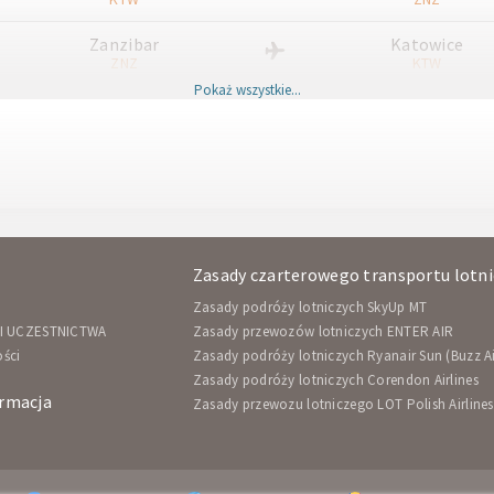
Zanzibar
Katowice
ZNZ
KTW
Pokaż wszystkie...
Zasady czarterowego transportu lotnic
Zasady podróży lotniczych SkyUp MT
I UCZESTNICTWA
Zasady przewozów lotniczych ENTER AIR
ości
Zasady podróży lotniczych Ryanair Sun (Buzz Ai
Zasady podróży lotniczych Corendon Airlines
rmacja
Zasady przewozu lotniczego LOT Polish Airlines