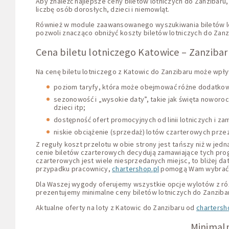
Aby znaleźć najlepsze ceny biletów lotniczych do Zanzibaru,
liczbę osób dorosłych, dzieci i niemowląt.
Również w module zaawansowanego wyszukiwania biletów lotn
pozwoli znacząco obniżyć koszty biletów lotniczych do Zanz
Cena biletu lotniczego Katowice – Zanzibar
Na cenę biletu lotniczego z Katowic do Zanzibaru może wpł
poziom taryfy, która może obejmować różne dodatkowe 
sezonowość i „wysokie daty”, takie jak święta noworoc
dzieci itp;
dostępność ofert promocyjnych od linii lotniczych i z
niskie obciążenie (sprzedaż) lotów czarterowych prze
Z reguły koszt przelotu w obie strony jest tańszy niż w jedną
cenie biletów czarterowych decydują zamawiające tych progr
czarterowych jest wiele niesprzedanych miejsc, to bliżej 
przypadku pracownicy,
chartershop.pl
pomogą Wam wybrać na
Dla Waszej wygody oferujemy wszystkie opcje wylotów z różn
prezentujemy minimalne ceny biletów lotniczych do Zanzibaru
Aktualne oferty na loty z Katowic do Zanzibaru od
chartersh
Minimaln