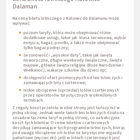
Dalaman
Na cenę biletu lotniczego z Katowic do Dalamanu może
wpływać:
poziom taryfy, która może obejmować różne
dodatkowe usługi, takie jak: klasa serwisowa, wybór
miejsca, bagaż, posiłki, a także może obejmować
tylko bagaż podręczny;
sezonowość i „wysokie daty”, takie jak święta
noworoczne, długie weekendy świąteczne, święta
majowe, główne święta religijne (Boże Narodzenie i
Wielkanoc), wakacje szkolne dla dzieci itp;
dostępność ofert promocyjnych od linii lotniczych i
zamawiających loty czarterowe;
niskie obciążenie (sprzedaż) lotów czarterowych
przez operatorów turystycznych w określonych
terminach.
Z reguły koszt przelotu w obie strony jest tańszy niż w
jedną stronę. Jednak wiele tanich linii lotniczych działa na
zasadzie łączenia taryf w jedną stronę, co uatrakcyjnia
koszt tych biletów. O cenie biletów czarterowych
decydują zamawiające tych programów lotniczych, biorąc
pod uwagę obciążenie ich lotów na turystyczne wyjazdy
pakietowe (wycieczki): jeśli w lotach czarterowych jest