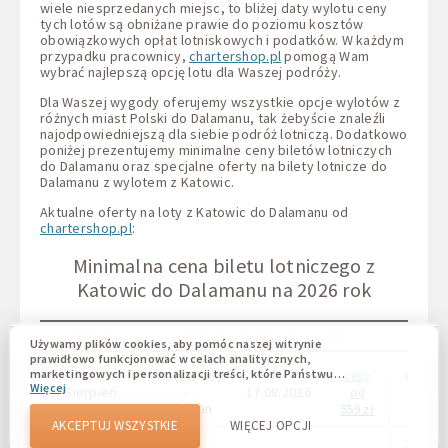
wiele niesprzedanych miejsc, to bliżej daty wylotu ceny
tych lotów są obniżane prawie do poziomu kosztów
obowiązkowych opłat lotniskowych i podatków. W każdym
przypadku pracownicy,
chartershop.pl
pomogą Wam
wybrać najlepszą opcję lotu dla Waszej podróży.
Dla Waszej wygody oferujemy wszystkie opcje wylotów z
różnych miast Polski do Dalamanu, tak żebyście znaleźli
najodpowiedniejszą dla siebie podróż lotniczą. Dodatkowo
poniżej prezentujemy minimalne ceny biletów lotniczych
do Dalamanu oraz specjalne oferty na bilety lotnicze do
Dalamanu z wylotem z Katowic.
Aktualne oferty na loty z Katowic do Dalamanu od
chartershop.pl
:
Minimalna cena biletu lotniczego z
Katowic do Dalamanu na 2026 rok
Miesiąc
Podróż w jedną stronę
Używamy plików cookies, aby pomóc naszej witrynie
prawidłowo funkcjonować w celach analitycznych,
marketingowych i personalizacji treści, które Państwu
Katowice
ceny
Katow
Więcej
wyświetlają się. Pliki cookie umożliwiają nam odróżnienie
Sierpień
-
17.08.2026
-
od
Państwa od innych użytkowników naszej witryny.
Dalaman
Dalam
559 zł
Zrozumienie, w jaki sposób korzystacie z naszej witryny,
AKCEPTUJ WSZYSTKIE
WIĘCEJ OPCJI
pomaga nam zapewnić Wam jak najlepsze możliwości oraz