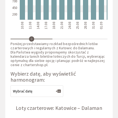
700
450
200
10.08
11.08
14.08
17.08
18.08
21.08
24.08
25.08
28.08
31.08
01.09
04.09
07.
Poniżej przedstawiamy rozkład bezpośrednich lotów
czarterowych i regularnych z Katowic do Dalamanu.
Dla Państwa wygody proponujemy skorzystać z
kalendarza tanich biletów lotniczych do Turcji, wybierając
optymalną dla siebie opcję i planując podróż w najlepszej
cenie z
chartershop.pl
.
Wybierz datę, aby wyświetlić
harmonogram:
Loty czarterowe: Katowice – Dalaman