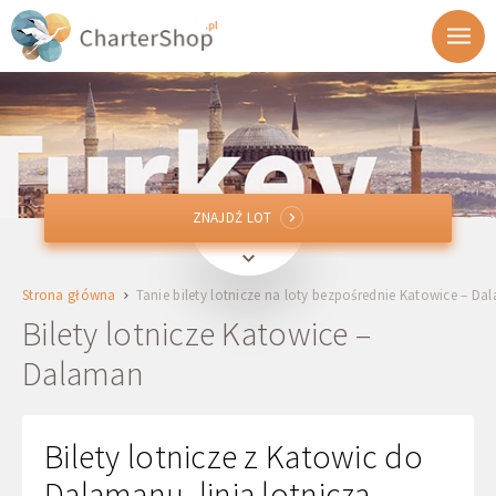
ZNAJDŹ LOT
ZNAJDŹ LOT
KTW
Katowice, Polska
Strona główna
Tanie bilety lotnicze na loty bezpośrednie Katowice – D
DLM
Dalaman, Turcja
Bilety lotnicze Katowice –
Dalaman
Wylot
Powrót
Bilety lotnicze z Katowic do
Dalamanu, linia lotnicza
1 + 0 + 0