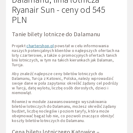
Ryanair Sun - ceny od 545
PLN
Tanie bilety lotnicze do Dalamanu
Projekt
chartershop.pl
powstał w celu informowania
naszych potencjalnych klientów o najlepszych ofertach na
loty czarterowe, a także o promocyjnych ofertach tanich
linii lotniczych, w tym na takich kierunkach jak Dalaman,
Turcja.
Aby znaleźć najlepsze ceny biletów lotniczych do
Dalamanu, Turcja z Katowic, Polska, należy wprowadzić
swoje dane w pola zapytania: określić żądany cel podróży
w Turcji, datę wylotu, liczbę osób dorosłych, dzieci i
niemowląt.
Również w module zaawansowanego wyszukiwania
biletów lotniczych do Dalamanu, możesz określić żądany
budżet, liczbę noclegów i poziom taryfy, która może
obejmować bagaż lub nie, co pozwoli znacząco obniżyć
koszty biletów lotniczych do Dalamanu.
Cena biletu lotniczego Katowice –