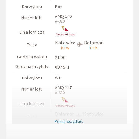
Dni wylotu
Pon
AMQ 146
Numer lotu
A-320
Linia lotnicza
Katowice
Dalaman
Trasa
KTW
DLM
Godzina wylotu
21:00
Godzina przylotu
00:45+1
Dni wylotu
Wt
AMQ 147
Numer lotu
A-320
Linia lotnicza
Dalaman
Katowice
Trasa
DLM
KTW
Pokaż wszystkie...
Godzina wylotu
01:45
Godzina przylotu
03:35