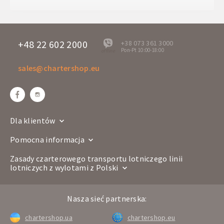
Dni wylotu
Pon
3Z 7774
Numer lotu
Boeing 737-800
+48 22 602 2000
+38 073 361 3000
Pon-Pt 10:00-18:00
offline
Linia lotnicza
sales@chartershop.eu
Katowice
Dalaman
Trasa
KTW
DLM
Godzina wylotu
14:00
Godzina przylotu
17:40
Dla klientów
Dni wylotu
Wt
Pomocna informacja
3Z 7775
Numer lotu
Boeing 737-800
Zasady czarterowego transportu lotniczego linii
lotniczych z wylotami z Polski
Linia lotnicza
Dalaman
Katowice
Trasa
Nasza sieć partnerska:
DLM
KTW
Godzina wylotu
01:25
chartershop.ua
chartershop.eu