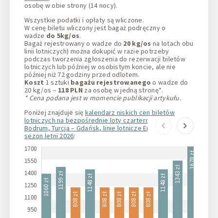
osobę w obie strony (14 nocy).
Wszystkie podatki i opłaty są wliczone.
W cenę biletu wliczony jest bagaż podręczny o
wadze
do 5kg/os
.
Bagaż rejestrowany o wadze do
20 kg/os
na lotach obu
linii lotniczych) można dokupić w razie potrzeby
podczas tworzenia zgłoszenia do rezerwacji biletów
lotniczych lub później w osobistym koncie, ale nie
później niż 72 godziny przed odlotem.
Koszt
1 sztuki
bagażu rejestrowanego
o wadze do
20 kg/os –
118 PLN
za osobę w jedną stronę*.
* Cena podana jest w momencie publikacji artykułu.
Poniżej znajduje się
kalendarz niskich cen biletów
lotniczych na bezpośrednie loty czarterowe Gdańsk –
Bodrum, Turcja – Gdańsk, linie lotnicze Enter Air, na
sezon letni 2026
:
1700
1678 zł
1560 zł
1550
1343 zł
1400
1199 zł
1148 zł
1148 zł
1060 zł
1250
808 zł
808 zł
808 zł
808 zł
808 zł
1100
950