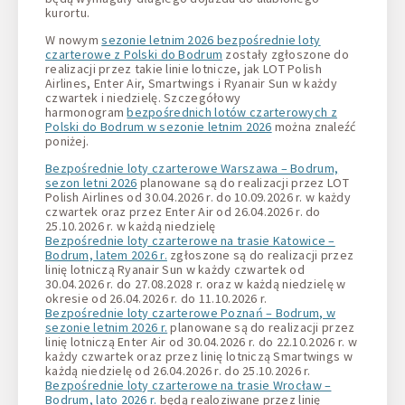
kurortu.
W nowym
sezonie letnim 2026 bezpośrednie loty
czarterowe z Polski do Bodrum
zostały zgłoszone do
realizacji przez takie linie lotnicze, jak LOT Polish
Airlines, Enter Air, Smartwings i Ryanair Sun w każdy
czwartek i niedzielę. Szczegółowy
harmonogram
bezpośrednich lotów czarterowych z
Polski do Bodrum w sezonie letnim 2026
można znaleźć
poniżej.
Bezpośrednie loty czarterowe Warszawa – Bodrum,
sezon letni 2026
planowane są do realizacji przez LOT
Polish Airlines od 30.04.2026 r. do 10.09.2026 r. w każdy
czwartek oraz przez Enter Air od 26.04.2026 r. do
25.10.2026 r. w każdą niedzielę
Bezpośrednie loty czarterowe na trasie Katowice –
Bodrum, latem 2026 r.
zgłoszone są do realizacji przez
linię lotniczą Ryanair Sun w każdy czwartek od
30.04.2026 r. do 27.08.2028 r. oraz w każdą niedzielę w
okresie od 26.04.2026 r. do 11.10.2026 r.
Bezpośrednie loty czarterowe Poznań – Bodrum, w
sezonie letnim 2026 r.
planowane są do realizacji przez
linię lotniczą Enter Air od 30.04.2026 r. do 22.10.2026 r. w
każdy czwartek oraz przez linię lotniczą Smartwings w
każdą niedzielę od 26.04.2026 r. do 25.10.2026 r.
Bezpośrednie loty czarterowe na trasie Wrocław –
Bodrum, lato 2026 r.
będą realoziwane przez linię