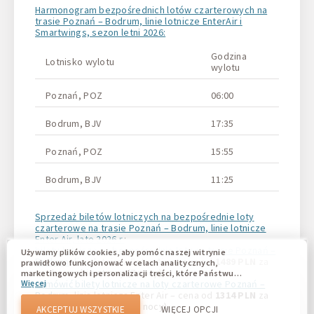
Harmonogram bezpośrednich lotów czarterowych na
trasie Poznań – Bodrum, linie lotnicze EnterAir i
Smartwings, sezon letni 2026:
Godzina
Lotnisko wylotu
Lotni
wylotu
Poznań, POZ
06:00
Bodr
Bodrum, BJV
17:35
Pozn
Poznań, POZ
15:55
Bodr
Bodrum, BJV
11:25
Pozn
Sprzedaż biletów lotniczych na bezpośrednie loty
czarterowe na trasie Poznań – Bodrum, linie lotnicze
Enter Air, lato 2026 r.
:
bilety lotnicze na bezpośrednie loty na trasie Poznań –
Używamy plików cookies, aby pomóc naszej witrynie
Bodrum
, linia lotnicza Enter Air – cena od
1489 PLN
za
prawidłowo funkcjonować w celach analitycznych,
osobę w obie strony (7 nocy),
marketingowych i personalizacji treści, które Państwu
zamówić bilety lotnicze na loty czarterowe Poznań –
Więcej
wyświetlają się. Pliki cookie umożliwiają nam odróżnienie
Bodrum
, linia lotnicza Enter Air – cena od
1314 PLN
za
Państwa od innych użytkowników naszej witryny.
Zrozumienie, w jaki sposób korzystacie z naszej witryny,
osobę w obie strony (14 nocy).
AKCEPTUJ WSZYSTKIE
WIĘCEJ OPCJI