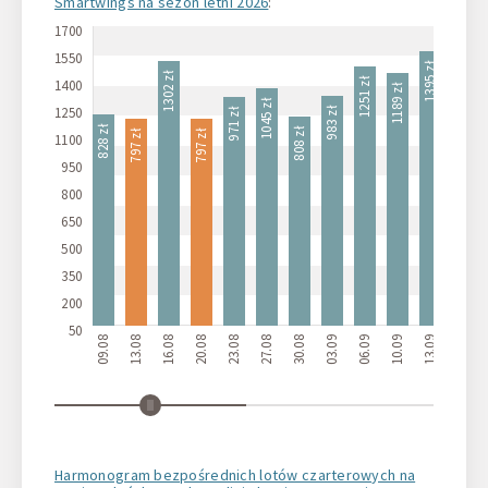
Smartwings na sezon letni 2026
:
1700
1550
1488 zł
1395 zł
1302 zł
1251 zł
1400
1189 zł
1045 zł
1250
983 zł
971 zł
828 zł
808 zł
797 zł
797 zł
1100
950
800
650
500
350
200
50
09.08
13.08
16.08
20.08
23.08
27.08
30.08
03.09
06.09
10.09
13.09
17.09
Harmonogram bezpośrednich lotów czarterowych na