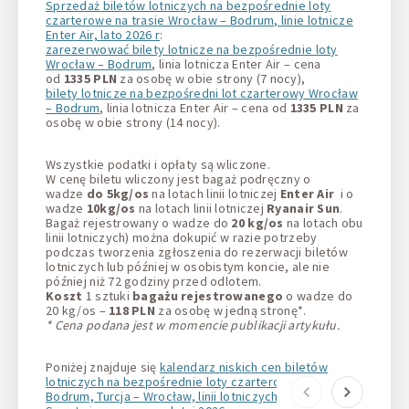
Sprzedaż biletów lotniczych na bezpośrednie loty
czarterowe na trasie Wrocław – Bodrum, linie lotnicze
Enter Air, lato 2026 r
:
zarezerwować bilety lotnicze na bezpośrednie loty
Wrocław – Bodrum
, linia lotnicza Enter Air – cena
od
1335 PLN
za osobę w obie strony (7 nocy),
bilety lotnicze na bezpośredni lot czarterowy Wrocław
– Bodrum
, linia lotnicza Enter Air – cena od
1335 PLN
za
osobę w obie strony (14 nocy).
Wszystkie podatki i opłaty są wliczone.
W cenę biletu wliczony jest bagaż podręczny o
wadze
do 5kg/os
na lotach linii lotniczej
Enter Air
i o
wadze
10kg/os
na lotach linii lotniczej
Ryanair Sun
.
Bagaż rejestrowany o wadze do
20 kg/os
na lotach obu
linii lotniczych) można dokupić w razie potrzeby
podczas tworzenia zgłoszenia do rezerwacji biletów
lotniczych lub później w osobistym koncie, ale nie
później niż 72 godziny przed odlotem.
Koszt
1 sztuki
bagażu rejestrowanego
o wadze do
20 kg/os –
118 PLN
za osobę w jedną stronę*.
* Cena podana jest w momencie publikacji artykułu.
Poniżej znajduje się
kalendarz niskich cen biletów
lotniczych na bezpośrednie loty czarterowe Wrocław –
Bodrum, Turcja – Wrocław, linii lotniczych EnterAir i