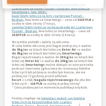
pomaga nam zapewnić Wam jak najlepsze możliwości oraz
wprowadzać zmiany w celu ulepszenia naszej witryny w
Sprzedaż biletów lotniczych na bezpośrednie loty
przyszłości. Wy wyrażacie zgodę na używanie wszystkich
czarterowe na trasie Poznań – Bodrum, linie lotnicze
tych plików cookie. Wy możecie zaktualizować swoje
Smartwings, lato 2026 r.
:
preferencje, klikając przycisk ustawień plików cookies lub w
kupić bilety lotnicze na loty czarterowe Poznań –
dowolnym momencie, przechodząc do naszej polityki
Bodrum
, linia lotnicza Smartwings – cena od
1510 PLN
a
plików cookies.
osobę w obie strony (7 nocy),
zamówić bilety lotnicze na bezpośredni lot czarterowy
Poznań - Bodrum
, linia lotnicza Smartwings – cena od
1520 PLN
za osobę w obie strony (14 nocy).
Wszystkie podatki i opłaty są wliczone.
W cenę biletu wliczony jest bagaż podręczny o wadze
do 5kg/os
na lotach linii lotniczej
Enter Air
i o wadze
do 8kg/os
na lotach linii lotniczej
Smartwings
.
Bagaż rejestrowany o wadze do
20 kg/os
na lotach linii
lotniczej
Enter Air
i o wadze
do 23kg/os
na lotach linii
lotniczej
Smartwings
można dokupić w razie potrzeby
podczas tworzenia zgłoszenia do rezerwacji biletów
lotniczych lub później w osobistym koncie, ale nie
później niż 72 godziny przed odlotem.
Koszt
1 sztuki
bagażu rejestrowanego
dla obu linii
lotniczych –
118 PLN
za osobę w jedną stronę*
* Cena podana jest w momencie publikacji artykułu.
Poniżej znajduje się
kalendarz niskich cen biletów
lotniczych na bezpośrednie loty czarterowe Poznań –
Bodrum, Turcja – Poznań, linii lotniczych EnterAir i