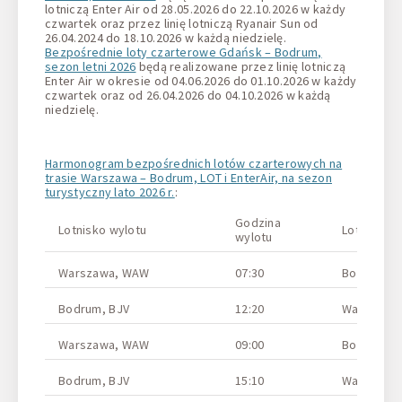
lotniczą Enter Air od 28.05.2026 do 22.10.2026 w każdy
czwartek oraz przez linię lotniczą Ryanair Sun od
26.04.2024 do 18.10.2026 w każdą niedzielę.
Bezpośrednie loty czarterowe Gdańsk – Bodrum,
sezon letni 2026
będą realizowane przez linię lotniczą
Enter Air w okresie od 04.06.2026 do 01.10.2026 w każdy
czwartek oraz od 26.04.2026 do 04.10.2026 w każdą
niedzielę.
Harmonogram bezpośrednich lotów czarterowych na
trasie Warszawa – Bodrum, LOT i EnterAir, na sezon
turystyczny lato 2026 r.
:
Godzina
Lotnisko wylotu
Lotnisko p
wylotu
Warszawa, WAW
07:30
Bodrum, B
Bodrum, BJV
12:20
Warszawa
Warszawa, WAW
09:00
Bodrum, B
Bodrum, BJV
15:10
Warszawa