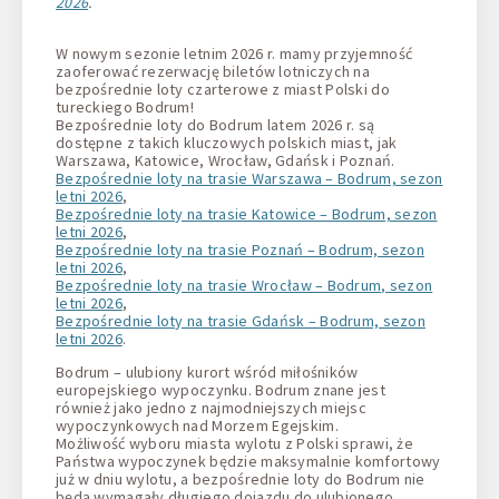
2026
.
W nowym sezonie letnim 2026 r. mamy przyjemność
zaoferować rezerwację biletów lotniczych na
bezpośrednie loty czarterowe z miast Polski do
tureckiego Bodrum!
Bezpośrednie loty do Bodrum latem 2026 r. są
dostępne z takich kluczowych polskich miast, jak
Warszawa, Katowice, Wrocław, Gdańsk i Poznań.
Bezpośrednie loty na trasie Warszawa – Bodrum, sezon
letni 2026
,
Bezpośrednie loty na trasie Katowice – Bodrum, sezon
letni 2026
,
Bezpośrednie loty na trasie Poznań – Bodrum, sezon
letni 2026
,
Bezpośrednie loty na trasie Wrocław – Bodrum, sezon
letni 2026
,
Bezpośrednie loty na trasie Gdańsk – Bodrum, sezon
letni 2026
.
Bodrum – ulubiony kurort wśród miłośników
europejskiego wypoczynku. Bodrum znane jest
również jako jedno z najmodniejszych miejsc
wypoczynkowych nad Morzem Egejskim.
Możliwość wyboru miasta wylotu z Polski sprawi, że
Państwa wypoczynek będzie maksymalnie komfortowy
już w dniu wylotu, a bezpośrednie loty do Bodrum nie
będą wymagały długiego dojazdu do ulubionego