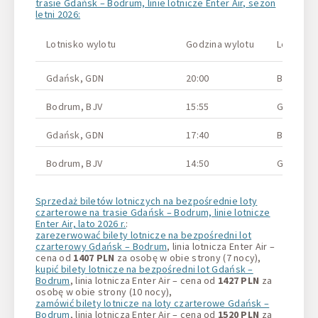
trasie Gdańsk – Bodrum, linie lotnicze Enter Air, sezon
letni 2026:
Lotnisko wylotu
Godzina wylotu
Lotnisko 
Gdańsk, GDN
20:00
Bodrum, 
Bodrum, BJV
15:55
Gdańsk,
Gdańsk, GDN
17:40
Bodrum, 
Bodrum, BJV
14:50
Gdańsk,
Sprzedaż biletów lotniczych na bezpośrednie loty
czarterowe na trasie Gdańsk – Bodrum, linie lotnicze
Enter Air, lato 2026 r.
:
zarezerwować bilety lotnicze na bezpośredni lot
czarterowy Gdańsk – Bodrum
, linia lotnicza Enter Air –
cena od
1407 PLN
za osobę w obie strony (7 nocy),
kupić bilety lotnicze na bezpośredni lot Gdańsk –
Bodrum
, linia lotnicza Enter Air – cena od
1427 PLN
za
osobę w obie strony (10 nocy),
zamówić bilety lotnicze na loty czarterowe Gdańsk –
Bodrum
, linia lotnicza Enter Air – cena od
1520 PLN
za