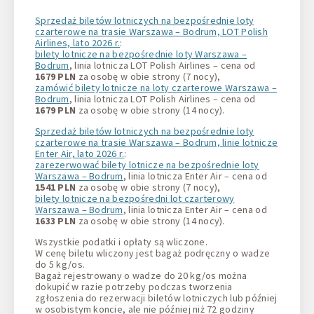
Sprzedaż biletów lotniczych na bezpośrednie loty
czarterowe na trasie Warszawa – Bodrum, LOT Polish
Airlines, lato 2026 r.
:
bilety lotnicze na bezpośrednie loty Warszawa –
Bodrum
, linia lotnicza LOT Polish Airlines – cena od
1679 PLN
za osobę w obie strony (7 nocy),
zamówić bilety lotnicze na loty czarterowe Warszawa –
Bodrum
, linia lotnicza LOT Polish Airlines – cena od
1679
PLN
za osobę w obie strony (14 nocy).
Sprzedaż biletów lotniczych na bezpośrednie loty
czarterowe na trasie Warszawa – Bodrum, linie lotnicze
Enter Air, lato 2026 r.
:
zarezerwować bilety lotnicze na bezpośrednie loty
Warszawa – Bodrum
, linia lotnicza Enter Air – cena od
1541 PLN
za osobę w obie strony (7 nocy),
bilety lotnicze na bezpośredni lot czarterowy
Warszawa – Bodrum
, linia lotnicza Enter Air – cena od
1633
PLN
za osobę w obie strony (14 nocy).
Wszystkie podatki i opłaty są wliczone.
W cenę biletu wliczony jest bagaż podręczny o wadze
do 5 kg/os.
Bagaż rejestrowany o wadze do 20 kg/os można
dokupić w razie potrzeby podczas tworzenia
zgłoszenia do rezerwacji biletów lotniczych lub później
w osobistym koncie, ale nie później niż 72 godziny