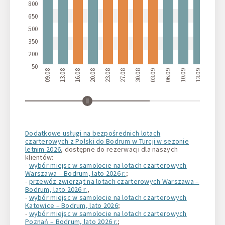
800
650
500
350
200
50
09.08
13.08
16.08
20.08
23.08
27.08
30.08
03.09
06.09
10.09
13.09
17.09
Dodatkowe usługi na bezpośrednich lotach
czarterowych z Polski do Bodrum w Turcji w sezonie
letnim 2026
, dostępne do rezerwacji dla naszych
klientów:
-
wybór miejsc w samolocie na lotach czarterowych
Warszawa – Bodrum, lato 2026 r.
;
-
przewóz zwierząt na lotach czarterowych Warszawa –
Bodrum, lato 2026 r.
,
-
wybór miejsc w samolocie na lotach czarterowych
Katowice – Bodrum, lato 2026
;
-
wybór miejsc w samolocie na lotach czarterowych
Poznań – Bodrum, lato 2026 r.
;