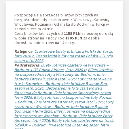
1 + 0 + 0
Rozpoczęła się sprzedaż biletów lotniczych na
bezpośrednie loty czarterowe z Warszawy, Katowic,
Wrocławia, Poznania i Gdańska do Bodrum w Turcji w
sezonie letnim 2026 r.
Cena biletów lotniczych od
1158 PLN
za osobę dorosłą
w obie strony na 7 nocy i od
1305 PLN
za osobę
dorosłą w obie strony na 14 nocy.
Kategoria
:
Czarterowe bilety lotnicze z Polski do Turcji,
lato 2026 r.
,
Bezpośrednie loty na trasie Polska – Turcja,
sezon letni 2026
.
Podcategoria
:
Bilety lotnicze czarterowe Warszawa –
Bodrum, LOT Polish Airlines, lato 2026 r.
;
Bilety lotnicze
na bezpośrednie loty z Warszawy do Bodrum, linie
lotnicze Enter Air, sezon letni 2026
;
Loty czarterowe na
trasie Katowice – Bodrum, linie lotnicze Ryanair Sun,
sezon letni 2026
;
Bezpośrednie loty czarterowe z
Poznania do Bodrum, linie lotnicze Smartwings, sezon
letni 2026
;
Bilety lotnicze na bezpośrednie loty Poznań
– Bodrum, linie lotnicze Enter Air, sezon letni 2026
;
Loty
czarterowe Wrocław – Bodrum, linie lotnicze Ryanair
Sun, sezon letni 2026
;
Bilety lotnicze na bezpośrednie
loty czarterowe Wrocław – Bodrum, linie lotnicze Enter
Air, sezon letni 2026
;
Bilety lotnicze czarterowe na trasie
Gdańsk – Bodrum, linie lotnicze Enter Air, sezon letni