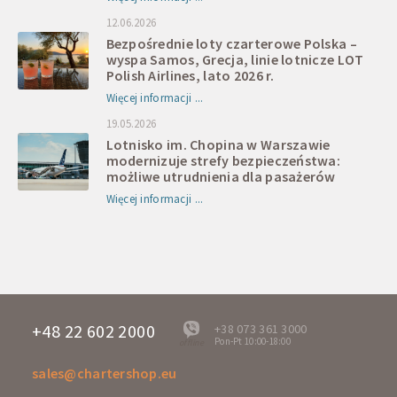
12.06.2026
Bezpośrednie loty czarterowe Polska –
wyspa Samos, Grecja, linie lotnicze LOT
Polish Airlines, lato 2026 r.
Więcej informacji ...
19.05.2026
Lotnisko im. Chopina w Warszawie
modernizuje strefy bezpieczeństwa:
możliwe utrudnienia dla pasażerów
Więcej informacji ...
+48 22 602 2000
+38 073 361 3000
Pon-Pt 10:00-18:00
offline
sales@chartershop.eu