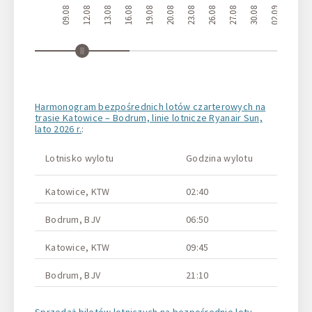
09.08
12.08
13.08
16.08
19.08
20.08
23.08
26.08
27.08
30.08
02.09
03.09
Harmonogram bezpośrednich lotów czarterowych na
trasie Katowice – Bodrum, linie lotnicze Ryanair Sun,
lato 2026 r.
:
Lotnisko wylotu
Godzina wylotu
Lotnisk
Katowice, KTW
02:40
Bodrum
Bodrum, BJV
06:50
Katowi
Katowice, KTW
09:45
Bodrum
Bodrum, BJV
21:10
Katowi
Sprzedaż biletów lotniczych na bezpośrednie loty