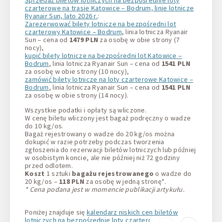
czarterowe na trasie Katowice – Bodrum, linie lotnicze
Ryanair Sun, lato 2026 r.
:
Zarezerwować bilety lotnicze na bezpośredni lot
czarterowy Katowice – Bodrum
, linia lotnicza Ryanair
Sun – cena od
1479 PLN
za osobę w obie strony (7
nocy),
kupić bilety lotnicze na bezpośredni lot Katowice –
Bodrum
, linia lotnicza Ryanair Sun – cena od
1541 PLN
za osobę w obie strony (10 nocy),
zamówić bilety lotnicze na loty czarterowe Katowice –
Bodrum
, linia lotnicza Ryanair Sun – cena od
1541 PLN
za osobę w obie strony (14 nocy).
Wszystkie podatki i opłaty są wliczone.
W cenę biletu wliczony jest bagaż podręczny o wadze
do 10 kg/os.
Bagaż rejestrowany o wadze do 20 kg/os można
dokupić w razie potrzeby podczas tworzenia
zgłoszenia do rezerwacji biletów lotniczych lub później
w osobistym koncie, ale nie później niż 72 godziny
przed odlotem.
Koszt
1 sztuki
bagażu rejestrowanego
o wadze do
20 kg/os –
118 PLN
za osobę w jedną stronę*.
* Cena podana jest w momencie publikacji artykułu.
Poniżej znajduje się
kalendarz niskich cen biletów
lotniczych na bezpośrednie loty czarterowe Katowice –