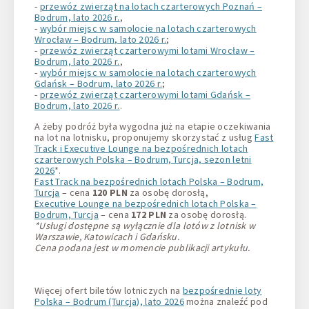
-
przewóz zwierząt na lotach czarterowych Poznań –
Bodrum, lato 2026 r.
,
-
wybór miejsc w samolocie na lotach czarterowych
Wrocław – Bodrum, lato 2026 r.
;
-
przewóz zwierząt czarterowymi lotami Wrocław –
Bodrum, lato 2026 r.
,
-
wybór miejsc w samolocie na lotach czarterowych
Gdańsk – Bodrum, lato 2026 r.
;
-
przewóz zwierząt czarterowymi lotami Gdańsk –
Bodrum, lato 2026 r.
.
A żeby podróż była wygodna już na etapie oczekiwania
na lot na lotnisku, proponujemy skorzystać z usług
Fast
Track i Executive Lounge na bezpośrednich lotach
czarterowych Polska – Bodrum, Turcja, sezon letni
2026
*.
Fast Track na bezpośrednich lotach Polska – Bodrum,
Turcja
– cena
120 PLN
za osobę dorosłą,
Executive Lounge na bezpośrednich lotach Polska –
Bodrum, Turcja
– cena
172 PLN
za osobę dorosłą.
*Usługi dostępne są wyłącznie dla lotów z lotnisk w
Warszawie, Katowicach i Gdańsku.
Cena podana jest w momencie publikacji artykułu.
Więcej ofert biletów lotniczych na
bezpośrednie loty
Polska – Bodrum (Turcja), lato 2026
można znaleźć pod