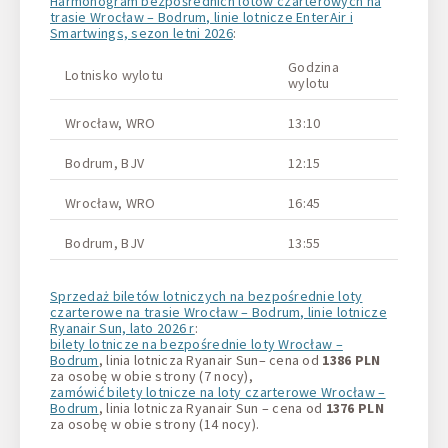
Harmonogram bezpośrednich lotów czarterowych na
trasie Wrocław – Bodrum, linie lotnicze EnterAir i
Smartwings, sezon letni 2026
:
Godzina
Lotnisko wylotu
Lotnisk
wylotu
Wrocław, WRO
13:10
Bodrum
Bodrum, BJV
12:15
Wrocła
Wrocław, WRO
16:45
Bodrum
Bodrum, BJV
13:55
Wrocła
Sprzedaż biletów lotniczych na bezpośrednie loty
czarterowe na trasie Wrocław – Bodrum, linie lotnicze
Ryanair Sun, lato 2026 r
:
bilety lotnicze na bezpośrednie loty Wrocław –
Bodrum
, linia lotnicza Ryanair Sun– cena od
1386 PLN
za osobę w obie strony (7 nocy),
zamówić bilety lotnicze na loty czarterowe Wrocław –
Bodrum
, linia lotnicza Ryanair Sun – cena od
1376 PLN
za osobę w obie strony (14 nocy).