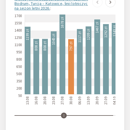
Bodrum, Turcja – Katowice, linii lotniczych Ryanair Sun
na sezon letni 2026.
:
1700
1678 zł
1550
1467 zł
1343 zł
1292 zł
1400
1209 zł
1199 zł
1117 zł
1045 zł
1250
808 zł
808 zł
797 zł
1100
950
800
650
500
350
200
50
13.08
16.08
20.08
23.08
27.08
30.08
06.09
13.09
20.09
27.09
04.10