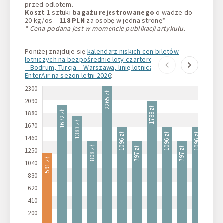
przed odlotem.
Koszt
1 sztuki
bagażu rejestrowanego
o wadze do
20 kg/os –
118 PLN
za osobę w jedną stronę*
* Cena podana jest w momencie publikacji artykułu.
Poniżej znajduje się
kalendarz niskich cen biletów
lotniczych na bezpośrednie loty czarterowe Warszawa
– Bodrum, Turcja – Warszawa, linię lotniczę LOT i
EnterAir na sezon letni 2026
:
2300
2265 zł
2090
1788 zł
1880
1672 zł
1575 zł
1383 zł
1670
1096 zł
1096 zł
1096 zł
1460
808 zł
797 zł
797 zł
1250
591 zł
1040
830
620
410
200