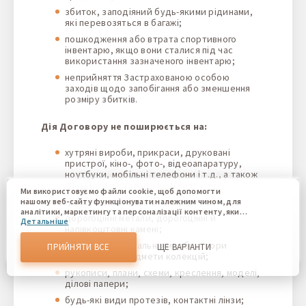
збиток, заподіяний будь-якими рідинами,
які перевозяться в багажі;
пошкодження або втрата спортивного
інвентарю, якщо вони сталися під час
використання зазначеного інвентарю;
неприйняття Застрахованою особою
заходів щодо запобігання або зменшення
розміру збитків.
Дія Договору не поширюється на:
хутряні вироби, прикраси, друковані
пристрої, кіно-, фото-, відеоапаратуру,
ноутбуки, мобільні телефони і т.д., а також
додаткове приладдя до них;
Ми використовуємо файли cookie, щоб допомогти
гроші, цінності, цінні папери;
нашому веб-сайту функціонувати належним чином, для
аналітики, маркетингу та персоналізації контенту, який
дорогоцінні метали, дорогоцінні й
Детальніше
ви бачите. Файли cookie дозволяють нам відрізняти Вас
напівкоштовні камені;
від інших користувачів нашого веб-сайту. Розуміння того,
як ви використовуєте наш веб-сайт, допомагає нам
антикварні і унікальні вироби, твори
ПРИЙНЯТИ ВСЕ
ЩЕ ВАРІАНТИ
надати вам найкращі можливості та внести зміни для
мистецтва і предмети колекцій;
покращення нашого сайту в майбутньому. Підтвердивши,
рукописи, плани, схеми, креслення, моделі,
Ви погоджуєтеся на використання всіх цих файлів cookie.
ділові папери;
Ви можете оновити свої налаштування, натиснувши
кнопку налаштувань cookie, або в будь-який час,
будь-які види протезів, контактні лінзи;
перейшовши до нашої політики використання файлів