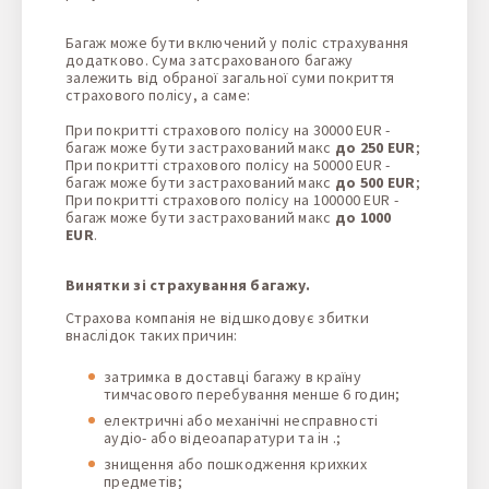
Багаж може бути включений у поліс страхування
додатково. Сума затсрахованого багажу
залежить від обраної загальної суми покриття
страхового полісу, а саме:
При покритті страхового полісу на 30000 EUR -
багаж може бути застрахований макс
до 250 EUR
;
При покритті страхового полісу на 50000 EUR -
багаж може бути застрахований макс
до 500 EUR
;
При покритті страхового полісу на 100000 EUR -
багаж може бути застрахований макс
до 1000
EUR
.
Винятки зі страхування багажу.
Страхова компанія не відшкодовує збитки
внаслідок таких причин:
затримка в доставці багажу в країну
тимчасового перебування менше 6 годин;
електричні або механічні несправності
аудіо- або відеоапаратури та ін .;
знищення або пошкодження крихких
предметів;