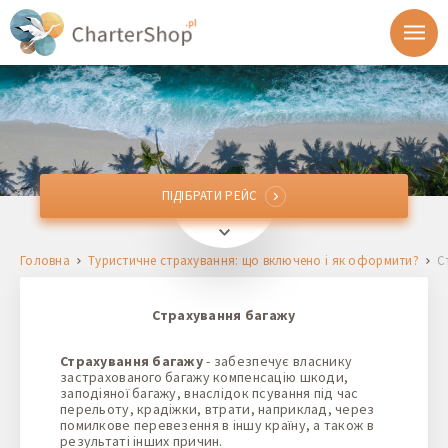
ПІДІБРАТИ РЕЙС
ПІДІБРАТИ РЕЙС
Звідки
Головна
Туристичне страхування: що включено і як оформити?
С
Куди
Страхування багажу
Відправлення
Страхування багажу
- забезпечує власнику
застрахованого багажу компенсацію шкоди,
Повернення
заподіяної багажу, внаслідок псування під час
перельоту, крадіжки, втрати, наприклад, через
помилкове перевезення в іншу країну, а також в
результаті інших причин.
1 + 0 + 0