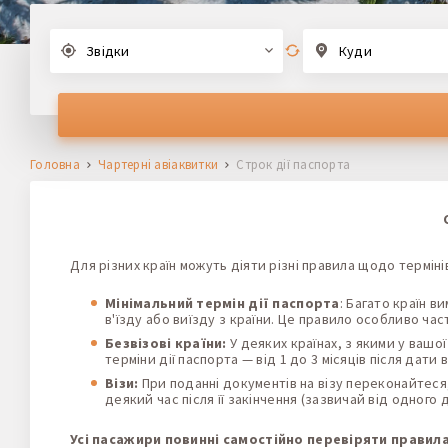
Звідки
Куди
Головна
Чартерні авіаквитки
Строк дії паспорта
Для різних країн можуть діяти різні правила щодо термінів
Мінімальний термін дії паспорта
: Багато країн 
в'їзду або виїзду з країни. Це правило особливо час
Безвізові країни:
У деяких країнах, з якими у вашо
терміни дії паспорта — від 1 до 3 місяців після дати в
Візи:
При поданні документів на візу переконайтеся,
деякий час після її закінчення (зазвичай від одного 
Усі пасажири повинні самостійно перевіряти правил