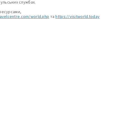
сульських службах.
ресурсами,
ravelcentre.com/world.php
та
https://visitworld.today