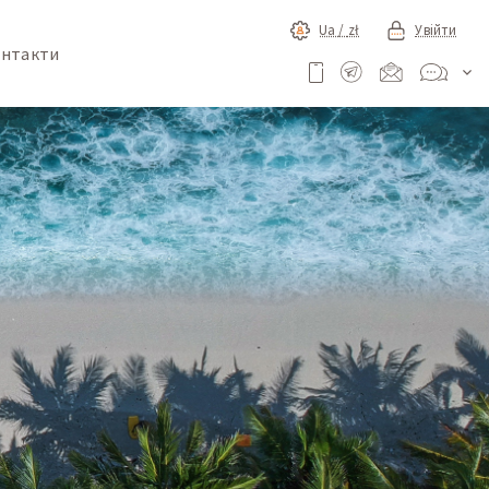
Ua /
zł
Увійти
нтакти