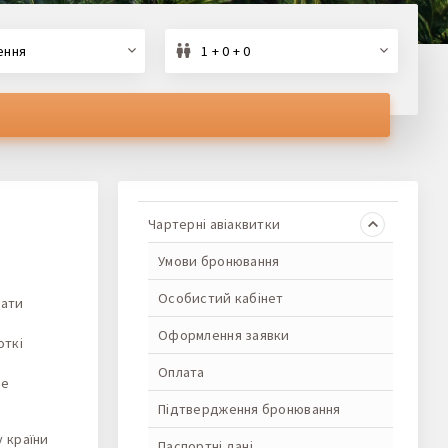
ення
1 + 0 + 0
Чартерні авіаквитки
Умови бронювання
Особистий кабінет
дати
Оформлення заявки
откі
Оплата
ще
Підтвердження бронювання
у країни
Паспортні дані