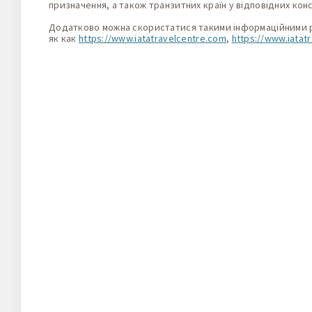
призначення, а також транзитних країн у відповідних кон
Додатково можна скористатися такими інформаційними 
як
как
https://www.iatatravelcentre.com
,
https://www.iatat