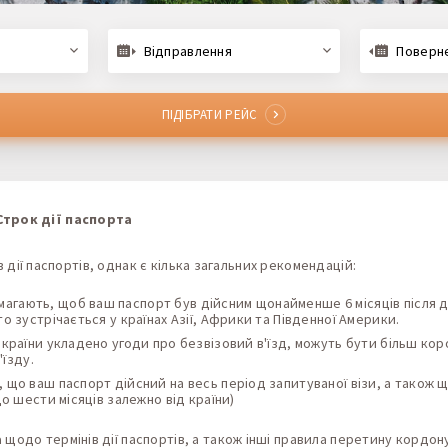
Відправлення
Поверн
ПІДІБРАТИ РЕЙС
Строк дії паспорта
 дії паспортів, однак є кілька загальних рекомендацій:
вимагають, щоб ваш паспорт був дійсним щонайменше 6 місяців після 
то зустрічається у країнах Азії, Африки та Південної Америки.
ї країни укладено угоди про безвізовий в'їзд, можуть бути більш кор
'їзду.
 що ваш паспорт дійсний на весь період запитуваної візи, а також 
до шести місяців залежно від країни)
а
щодо термінів дії паспортів, а також інші правила перетину кордон