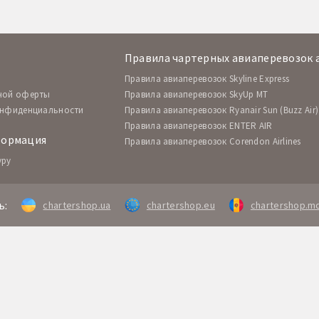
Правила чартерных авиаперевозок 
Правила авиаперевозок Skyline Express
ной оферты
Правила авиаперевозок SkyUp MT
онфиденциальности
Правила авиаперевозок Ryanair Sun (Buzz Air)
Правила авиаперевозок ENTER AIR
формация
Правила авиаперевозок Corendon Airlines
уру
ь:
chartershop.ua
chartershop.eu
chartershop.m