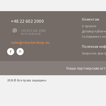
Клиентам
+48 22 602 2000
O проекте
+38 073 361 3000
Договор публич
Пн-Пт 10:00-18:00
offline
Соглашение о к
sales@chartershop.eu
Полезная ин
Запросить факт
Наша партнерская сет
2026 © Все права защищены